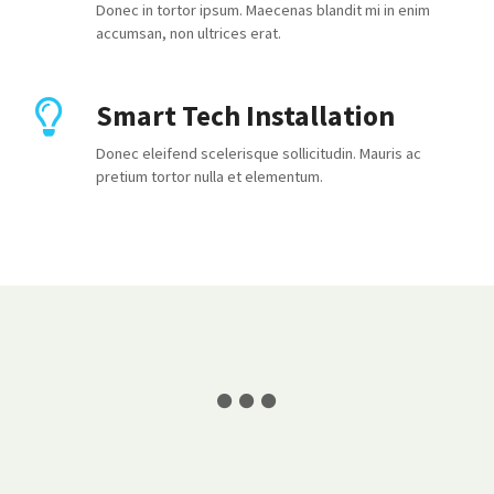
a
Donec in tortor ipsum. Maecenas blandit mi in enim
accumsan, non ultrices erat.
t
i
Smart Tech Installation
o
Donec eleifend scelerisque sollicitudin. Mauris ac
pretium tortor nulla et elementum.
n