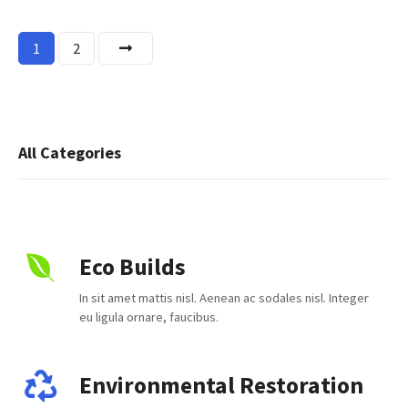
P
1
2
o
s
t
All Categories
s
n
Eco Builds
a
In sit amet mattis nisl. Aenean ac sodales nisl. Integer
v
eu ligula ornare, faucibus.
i
g
Environmental Restoration