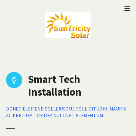
S
k
i
p
t
o
c
o
n
t
Smart Tech
e
n
Installation
t
DONEC ELEIFEND SCELERISQUE SOLLICITUDIN. MAURIS
AC PRETIUM TORTOR NULLA ET ELEMENTUM.